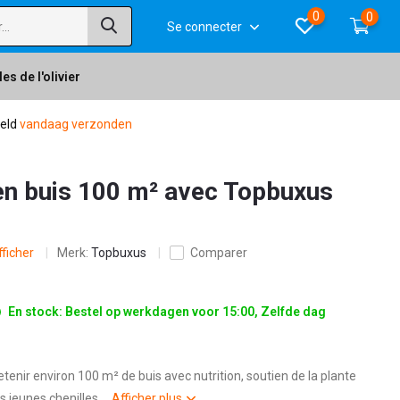
0
0
Se connecter
es de l'olivier
teld
vandaag verzonden
ien buis 100 m² avec Topbuxus
fficher
Merk:
Topbuxus
Comparer
En stock: Bestel op werkdagen voor 15:00, Zelfde dag
etenir environ 100 m² de buis avec nutrition, soutien de la plante
s jeunes chenilles....
Afficher plus