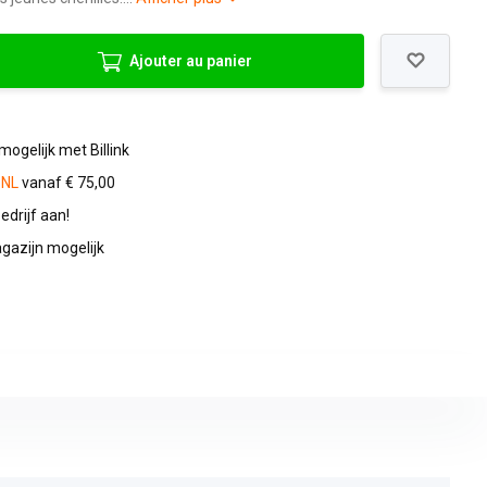
Ajouter au panier
mogelijk met Billink
 NL
vanaf € 75,00
edrijf aan!
gazijn mogelijk