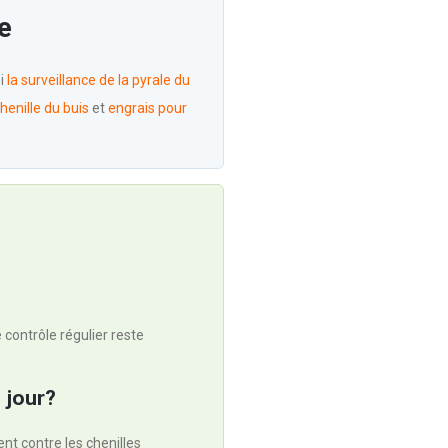
e
si
la surveillance de la pyrale du
henille du buis
et
engrais pour
 contrôle régulier reste
 jour?
nt contre les chenilles