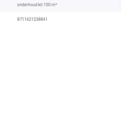
onderhoud kit 100 m²
8711621238841