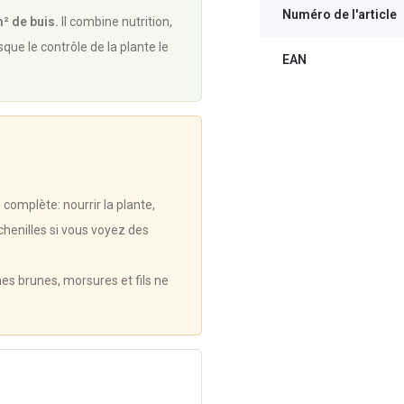
Numéro de l'article
² de buis.
Il combine nutrition,
sque le contrôle de la plante le
EAN
 complète: nourrir la plante,
 chenilles si vous voyez des
ches brunes, morsures et fils ne