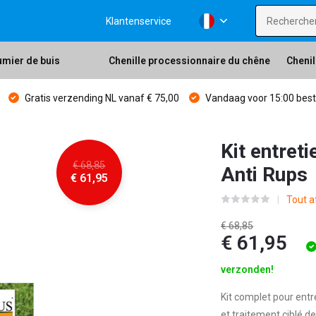
Klantenservice
umier de buis
Chenille processionnaire du chêne
Chenill
Gratis verzending NL vanaf € 75,00
Vandaag voor 15:00 bes
Kit entret
€ 68,85
Anti Rups
€ 61,95
Tout a
€ 68,85
€ 61,95
verzonden!
Kit complet pour entr
et traitement ciblé de