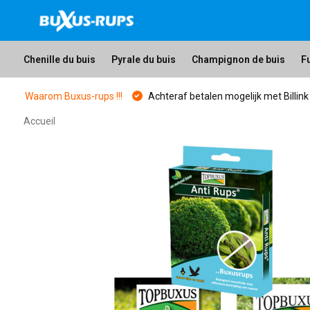
Chenille du buis
Pyrale du buis
Champignon de buis
F
Waarom Buxus-rups !!!
Achteraf betalen mogelijk met Billink
Accueil