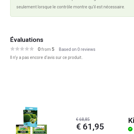
seulement lorsque le contrôle montre qu'il est nécessaire.
Évaluations
0
5
from
Based on 0 reviews
Il n'y a pas encore d'avis sur ce produit..
K
€ 68,85
€ 61,95