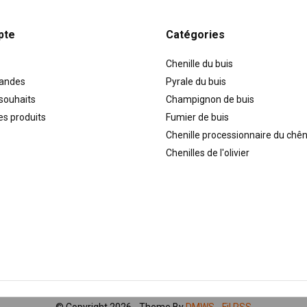
pte
Catégories
Chenille du buis
andes
Pyrale du buis
 souhaits
Champignon de buis
es produits
Fumier de buis
Chenille processionnaire du chê
Chenilles de l'olivier
© Copyright 2026 - Theme By
DMWS
-
Fil RSS