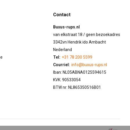
Contact
Buxus-rups.nl
van elkstraat 18 / geen bezoekadres
3342vn Hendrik ido Ambacht
Nederland
ne
Tel:
+31 78 200 5599
Courriel:
info@buxus-rups.nl
Iban: NL05ABNA0125594615
KVK: 90533054
BTW nr: NL865350516B01