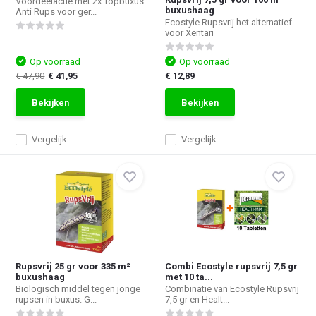
Voordeelactie met 2x Topbuxus
buxushaag
Anti Rups voor ger...
Ecostyle Rupsvrij het alternatief
voor Xentari
Op voorraad
Op voorraad
€ 47,90
€ 41,95
€ 12,89
Bekijken
Bekijken
Vergelijk
Vergelijk
Rupsvrij 25 gr voor 335 m²
Combi Ecostyle rupsvrij 7,5 gr
buxushaag
met 10 ta...
Biologisch middel tegen jonge
Combinatie van Ecostyle Rupsvrij
rupsen in buxus. G...
7,5 gr en Healt...