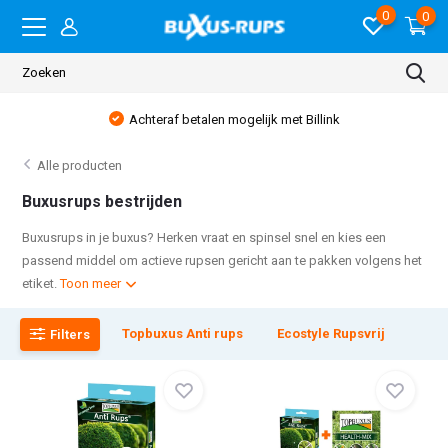
0
0
Gratis verzending NL vanaf € 75,00
Alle producten
Buxusrups bestrijden
Buxusrups in je buxus? Herken vraat en spinsel snel en kies een
passend middel om actieve rupsen gericht aan te pakken volgens het
etiket.
Toon meer
Topbuxus Anti rups
Ecostyle Rupsvrij
Filters