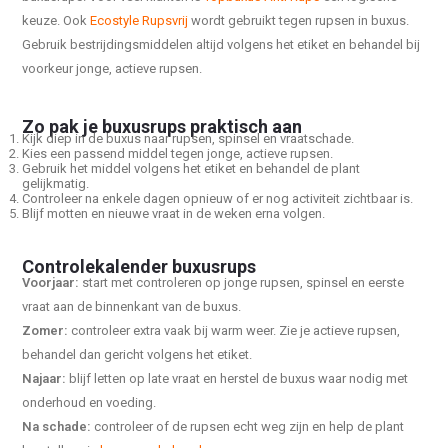
keuze. Ook
Ecostyle Rupsvrij
wordt gebruikt tegen rupsen in buxus.
Gebruik bestrijdingsmiddelen altijd volgens het etiket en behandel bij
voorkeur jonge, actieve rupsen.
Zo pak je buxusrups praktisch aan
Kijk diep in de buxus naar rupsen, spinsel en vraatschade.
Kies een passend middel tegen jonge, actieve rupsen.
Gebruik het middel volgens het etiket en behandel de plant
gelijkmatig.
Controleer na enkele dagen opnieuw of er nog activiteit zichtbaar is.
Blijf motten en nieuwe vraat in de weken erna volgen.
Controlekalender buxusrups
Voorjaar:
start met controleren op jonge rupsen, spinsel en eerste
vraat aan de binnenkant van de buxus.
Zomer:
controleer extra vaak bij warm weer. Zie je actieve rupsen,
behandel dan gericht volgens het etiket.
Najaar:
blijf letten op late vraat en herstel de buxus waar nodig met
onderhoud en voeding.
Na schade:
controleer of de rupsen echt weg zijn en help de plant