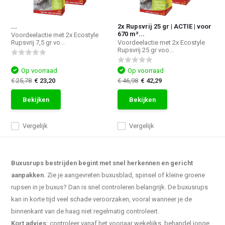
...
2x Rupsvrij 25 gr | ACTIE | voor
670 m²...
Voordeelactie met 2x Ecostyle
Rupsvrij 7,5 gr vo...
Voordeelactie met 2x Ecostyle
Rupsvrij 25 gr voo...
Op voorraad
Op voorraad
€ 25,78
€ 23,20
€ 46,98
€ 42,29
Bekijken
Bekijken
Vergelijk
Vergelijk
Buxusrups bestrijden begint met snel herkennen en gericht
aanpakken.
Zie je aangevreten buxusblad, spinsel of kleine groene
rupsen in je buxus? Dan is snel controleren belangrijk. De buxusrups
kan in korte tijd veel schade veroorzaken, vooral wanneer je de
binnenkant van de haag niet regelmatig controleert.
Kort advies:
controleer vanaf het voorjaar wekelijks, behandel jonge