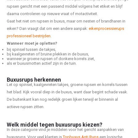
rupsen gericht met een passend middel volgens het etiket en blijf
daarna controleren op nieuwe vraat of motactiviteit.
Gaat het niet om rupsen in buxus, maar om nesten of brandharen in
eiken? Dan vraagt dat om een andere aanpak:
eikenprocessierups
professioneel bestrijden
.
Wanneer moet je opletten?
bij spinsel tussen de takjes,
bij kaalgevreten of bruine plekken in de buxus,
wanneer je groene rupsen of donkere korrels ziet,
als er buxusmotten actief zijn in de tuin.
Buxusrups herkennen
Let op spinsel, kaalgevreten takjes, groene rupsen en korrels tussen
het blad. Kijk vooral diep in de buxus, want daar begint schade vaak.
De buitenkant kan nog redelijk groen lijken terwijl er binnenin al
actieve rupsen zitten.
Welk middel tegen buxusrups kiezen?
In deze categorie vind je middelen voor het gericht aanpakken van
buxusrups. Voor veel klanten is
Topbuxus Anti Rups
een logische