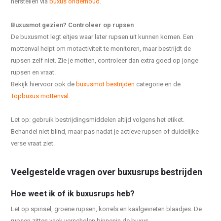
herstellen via
buxus onderhoud
.
Buxusmot gezien? Controleer op rupsen
De buxusmot legt eitjes waar later rupsen uit kunnen komen. Een
mottenval helpt om motactiviteit te monitoren, maar bestrijdt de
rupsen zelf niet. Zie je motten, controleer dan extra goed op jonge
rupsen en vraat.
Bekijk hiervoor ook de
buxusmot bestrijden
categorie en de
Topbuxus mottenval
.
Let op: gebruik bestrijdingsmiddelen altijd volgens het etiket.
Behandel niet blind, maar pas nadat je actieve rupsen of duidelijke
verse vraat ziet.
Veelgestelde vragen over buxusrups bestrijden
Hoe weet ik of ik buxusrups heb?
Let op spinsel, groene rupsen, korrels en kaalgevreten blaadjes. De
rupsen zitten vaak verscholen binnenin de buxus.