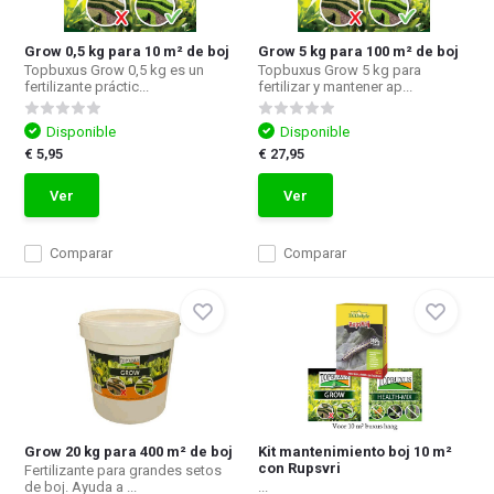
Grow 0,5 kg para 10 m² de boj
Grow 5 kg para 100 m² de boj
Topbuxus Grow 0,5 kg es un
Topbuxus Grow 5 kg para
fertilizante práctic...
fertilizar y mantener ap...
Disponible
Disponible
€ 5,95
€ 27,95
Ver
Ver
Comparar
Comparar
Grow 20 kg para 400 m² de boj
Kit mantenimiento boj 10 m²
con Rupsvri
Fertilizante para grandes setos
de boj. Ayuda a ...
...