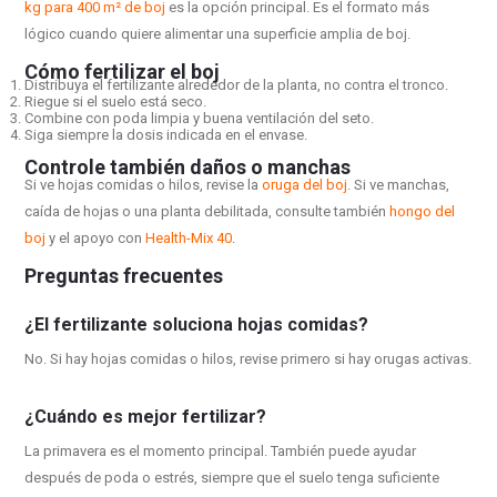
kg para 400 m² de boj
es la opción principal. Es el formato más
lógico cuando quiere alimentar una superficie amplia de boj.
Cómo fertilizar el boj
Distribuya el fertilizante alrededor de la planta, no contra el tronco.
Riegue si el suelo está seco.
Combine con poda limpia y buena ventilación del seto.
Siga siempre la dosis indicada en el envase.
Controle también daños o manchas
Si ve hojas comidas o hilos, revise la
oruga del boj
. Si ve manchas,
caída de hojas o una planta debilitada, consulte también
hongo del
boj
y el apoyo con
Health-Mix 40
.
Preguntas frecuentes
¿El fertilizante soluciona hojas comidas?
No. Si hay hojas comidas o hilos, revise primero si hay orugas activas.
¿Cuándo es mejor fertilizar?
La primavera es el momento principal. También puede ayudar
después de poda o estrés, siempre que el suelo tenga suficiente