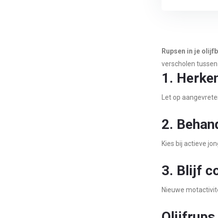
Rupsen in je olijf
verscholen tussen 
1. Herke
Let op aangevreten
2. Behand
Kies bij actieve jo
3. Blijf 
Nieuwe motactivite
Olijfrups