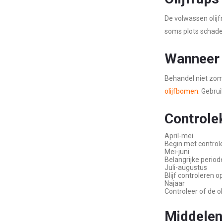
De volwassen olijf
soms plots schade 
Wanneer
Behandel niet zoma
olijfbomen
. Gebrui
Controlek
April-mei
Begin met controle
Mei-juni
Belangrijke period
Juli-augustus
Blijf controleren 
Najaar
Controleer of de o
Middelen 