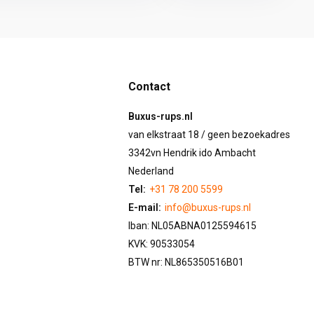
Contact
Buxus-rups.nl
van elkstraat 18 / geen bezoekadres
3342vn Hendrik ido Ambacht
Nederland
Tel:
+31 78 200 5599
E-mail:
info@buxus-rups.nl
Iban: NL05ABNA0125594615
KVK: 90533054
BTW nr: NL865350516B01