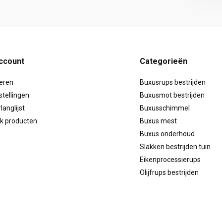
account
Categorieën
reren
Buxusrups bestrijden
stellingen
Buxusmot bestrijden
langlijst
Buxusschimmel
jk producten
Buxus mest
Buxus onderhoud
Slakken bestrijden tuin
Eikenprocessierups
Olijfrups bestrijden