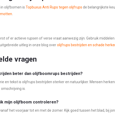
in olijfbomen is
Topbuxus Anti Rups tegen olijfrups
de belangrijkste keuz
 motten
.
erst of er actieve rupsen of verse vraat aanwezig zijn. Gebruik middelen z
uitgebreide uitleg in onze blog over
olijfrups bestrijden en schade herk
elde vragen
strijden beter dan olijfboomrups bestrijden?
ie en tekst is olijfrups bestrijden sterker en natuurlijker. Mensen herkenn
 omschrijving is.
k mijn olijfboom controleren?
vanaf het voorjaar tot en met de zomer. Kijk goed tussen het blad, bij jo