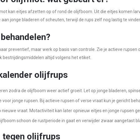
mot kan eitjes afzetten op of rond de olijfboom. Uit die eitjes komen la
aan jonge bladeren of scheuten, terwijl de rups zelf nog lastig te vinden
 behandelen?
ar preventief, maar werk op basis van controle. Zie je actieve rupsen 
k bestrijdingsmiddelen altijd volgens het etiket.
alender olijfrups
ren zodra de olijfboom weer actief groeit. Let op jonge bladeren, spinse
e voor jonge rupsen. Bij actieve rupsen of verse vraat kun je gericht b
op nieuwe vraat. Motactiviteit kan later opnieuw eitjes en jonge rupsen g
lijfboom schoon de rustperiode in gaat en verwijder zwaar aangetast bl
tegen olijfrups