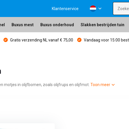
Klantenservice
mel
Buxus mest
Buxus onderhoud
Slakken bestrijden tuin
Gratis verzending NL vanaf € 75,00
Vandaag voor 15:00 bes
n
motjes in olijfbomen, zoals olijfrups en olijfmot.
Toon meer