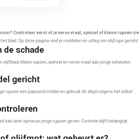
boom? Controleer eerst of je verse vraat, spinsel of kleine rupsen zie
het blad. Op deze pagina vind je middelen en uitleg om olijfrups gericht
n de schade
 olijfblad, kleine rupsen, spinsel en verse vraat aan jonge scheuten.
el gericht
nge rupsen een passend middel en gebruik dit altijd volgens het etiket.
controleren
it kan later opnieuw jonge rupsen geven. Controle blijft belangrijk.
 of olijfmot: wat gebeurt er?