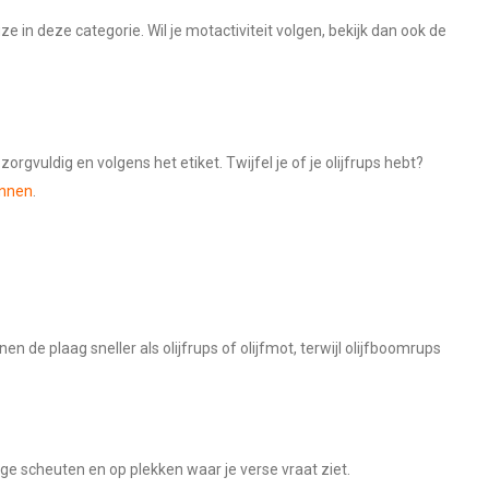
e in deze categorie. Wil je motactiviteit volgen, bekijk dan ook de
orgvuldig en volgens het etiket. Twijfel je of je olijfrups hebt?
ennen
.
en de plaag sneller als olijfrups of olijfmot, terwijl olijfboomrups
nge scheuten en op plekken waar je verse vraat ziet.