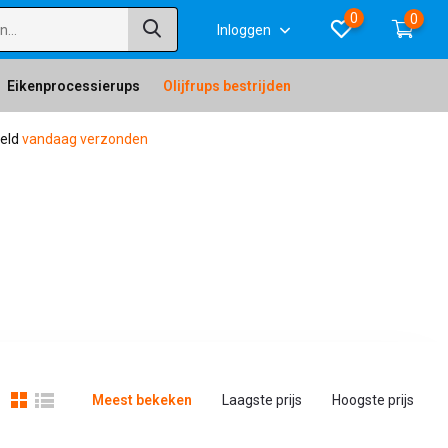
0
0
Inloggen
Eikenprocessierups
Olijfrups bestrijden
teld
vandaag verzonden
Meest bekeken
Laagste prijs
Hoogste prijs