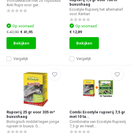
Voordeelactie met 2x Topbuxus
buxushaag
Anti Rups voor ger...
Ecostyle Rupsvrij het alternatief
voor Xentari
Op voorraad
Op voorraad
€ 47,90
€ 41,95
€ 12,89
Bekijken
Bekijken
Vergelijk
Vergelijk
Rupsvrij 25 gr voor 335 m²
Combi Ecostyle rupsvrij 7,5 gr
buxushaag
met 10 ta...
Biologisch middel tegen jonge
Combinatie van Ecostyle Rupsvrij
rupsen in buxus. G...
7,5 gr en Healt...