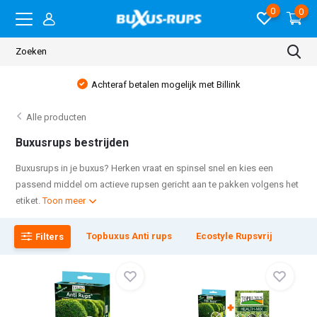
0
0
betalen mogelijk met Billink
Gratis verzen
Alle producten
Buxusrups bestrijden
Buxusrups in je buxus? Herken vraat en spinsel snel en kies een
passend middel om actieve rupsen gericht aan te pakken volgens het
etiket.
Toon meer
Topbuxus Anti rups
Ecostyle Rupsvrij
Filters