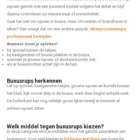
rupsen gericht met een passend middel volgens het etiket en blijf
daarna controleren op nieuwe vraat of motactiviteit.
Gaat het niet om rupsen in buxus, maar om nesten of brandharen in
eiken? Dan vraagt dat om een andere aanpak:
eikenprocessierups
professioneel bestrijden
.
Wanneer moet je opletten?
bij spinsel tussen de takjes,
bij kaalgevreten of bruine plekken in de buxus,
wanneer je groene rupsen of donkere korrels ziet,
als er buxusmotten actief zijn in de tuin.
Buxusrups herkennen
Let op spinsel, kaalgevreten takjes, groene rupsen en korrels tussen
het blad. Kijk vooral diep in de buxus, want daar begint schade vaak.
De buitenkant kan nog redelijk groen lijken terwijl er binnenin al
actieve rupsen zitten.
Welk middel tegen buxusrups kiezen?
In deze categorie vind je middelen voor het gericht aanpakken van
buxusrups. Voor veel klanten is
Topbuxus Anti Rups
een logische