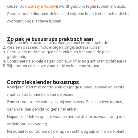
keuze. Ook
Ecostyle Rupsvrij
wordt gebruikt tegen rupsen in buxus.
Gebruik bestrijdingsmiddelen altijd volgens het etiket en behandel bij
voorkeur jonge, actieve rupsen.
Zo pak je buxusrups praktisch aan
Kijk diep in de buxus naar rupsen, spinsel en vraatschade.
Kies een passend middel tegen jonge, actieve rupsen.
Gebruik het middel volgens het etiket en behandel de plant
gelijkmatig.
Controleer na enkele dagen opnieuw of er nog activiteit zichtbaar is.
Blijf motten en nieuwe vraat in de weken erna volgen.
Controlekalender buxusrups
Voorjaar:
start met controleren op jonge rupsen, spinsel en eerste
vraat aan de binnenkant van de buxus.
Zomer:
controleer extra vaak bij warm weer. Zie je actieve rupsen,
behandel dan gericht volgens het etiket.
Najaar:
blijf letten op late vraat en herstel de buxus waar nodig met
onderhoud en voeding.
Na schade:
controleer of de rupsen echt weg zijn en help de plant