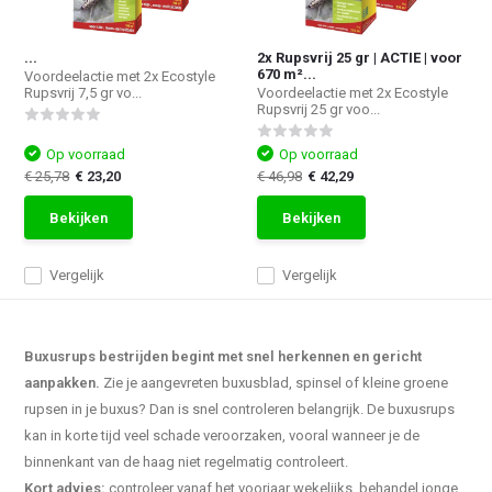
...
2x Rupsvrij 25 gr | ACTIE | voor
670 m²...
Voordeelactie met 2x Ecostyle
Rupsvrij 7,5 gr vo...
Voordeelactie met 2x Ecostyle
Rupsvrij 25 gr voo...
Op voorraad
Op voorraad
€ 25,78
€ 23,20
€ 46,98
€ 42,29
Bekijken
Bekijken
Vergelijk
Vergelijk
Buxusrups bestrijden begint met snel herkennen en gericht
aanpakken.
Zie je aangevreten buxusblad, spinsel of kleine groene
rupsen in je buxus? Dan is snel controleren belangrijk. De buxusrups
kan in korte tijd veel schade veroorzaken, vooral wanneer je de
binnenkant van de haag niet regelmatig controleert.
Kort advies:
controleer vanaf het voorjaar wekelijks, behandel jonge