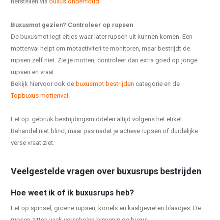
herstellen via
buxus onderhoud
.
Buxusmot gezien? Controleer op rupsen
De buxusmot legt eitjes waar later rupsen uit kunnen komen. Een
mottenval helpt om motactiviteit te monitoren, maar bestrijdt de
rupsen zelf niet. Zie je motten, controleer dan extra goed op jonge
rupsen en vraat.
Bekijk hiervoor ook de
buxusmot bestrijden
categorie en de
Topbuxus mottenval
.
Let op: gebruik bestrijdingsmiddelen altijd volgens het etiket.
Behandel niet blind, maar pas nadat je actieve rupsen of duidelijke
verse vraat ziet.
Veelgestelde vragen over buxusrups bestrijden
Hoe weet ik of ik buxusrups heb?
Let op spinsel, groene rupsen, korrels en kaalgevreten blaadjes. De
rupsen zitten vaak verscholen binnenin de buxus.