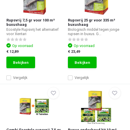
Rupsvrij 7,5 gr voor 100 m²
Rupsvrij 25 gr voor 335 m²
buxushaag
buxushaag
Ecostyle Rupsvrij het alternatief
Biologisch middel tegen jonge
voor Xentari
rupsen in buxus. G...
Op voorraad
Op voorraad
€ 12,89
€ 23,49
Bekijken
Bekijken
Vergelijk
Vergelijk
Combi Ecostyle rupsvrij 7,5 gr
Buxus onderhoud kit 10 m²