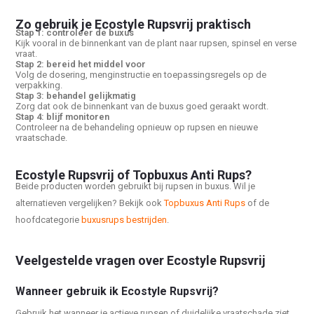
Zo gebruik je Ecostyle Rupsvrij praktisch
Stap 1: controleer de buxus
Kijk vooral in de binnenkant van de plant naar rupsen, spinsel en verse
vraat.
Stap 2: bereid het middel voor
Volg de dosering, menginstructie en toepassingsregels op de
verpakking.
Stap 3: behandel gelijkmatig
Zorg dat ook de binnenkant van de buxus goed geraakt wordt.
Stap 4: blijf monitoren
Controleer na de behandeling opnieuw op rupsen en nieuwe
vraatschade.
Ecostyle Rupsvrij of Topbuxus Anti Rups?
Beide producten worden gebruikt bij rupsen in buxus. Wil je
alternatieven vergelijken? Bekijk ook
Topbuxus Anti Rups
of de
hoofdcategorie
buxusrups bestrijden
.
Veelgestelde vragen over Ecostyle Rupsvrij
Wanneer gebruik ik Ecostyle Rupsvrij?
Gebruik het wanneer je actieve rupsen of duidelijke vraatschade ziet.