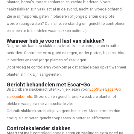
planten, hosta's, moestuinplanten en zachte bladeren. Vooral
naaktslakken zijn vaak actief in de avond, nacht en vroege ochtend.
Zie je slijmsporen, gaten in bladeren of jonge planten die plots
worden aangevreten? Dan is het verstandig om gericht te controleren
en alleen te behandelen waar slakken actief zijn.
Wanneer heb je vooral last van slakken?
De grootste kans op slakkenactiviteit is in het voorjaar en in natte
periodes. Controleer extra goed na regen, onder potten, bij dicht blad,
in borders en rond jonge planten of zaailingen.
Door vroeg te controleren voorkom je dat schade pas opvalt wanneer
planten al flink zijn aangevreten.
Gericht behandelen met Escar-Go
Bij zichtbare slakkenactiviteit kun je kiezen voor
EcoStyle Escar-Go
slakkenkorrels
. Strooi dun en gericht rond kwetsbare planten of
plekken waar je verse vraatschade ziet.
Gebruik slakkenkorrels altijd volgens het etiket. Meer strooien dan
nodig is niet beter; gericht toepassen is netter en effectiever.
Controlekalender slakken
Maart tot mei:
controleer jonge planten en zaailingen extra goed na