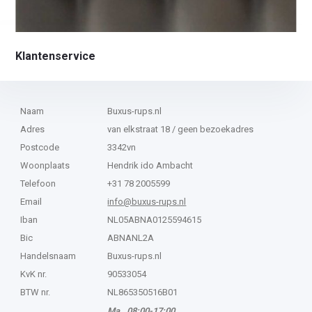
Klantenservice
Naam
Buxus-rups.nl
Adres
van elkstraat 18 / geen bezoekadres
Postcode
3342vn
Woonplaats
Hendrik ido Ambacht
Telefoon
+31 78 2005599
Email
info@buxus-rups.nl
Iban
NL05ABNA0125594615
Bic
ABNANL2A
Handelsnaam
Buxus-rups.nl
KvK nr.
90533054
BTW nr.
NL865350516B01
Ma. 08:00-17:00