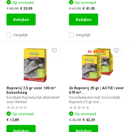
Op voorraad
Op voorraad
€ 40,90
€ 33,95
€ 47,90
€ 41,95
Bekijken
Bekijken
Vergelijk
Vergelijk
Rupsvrij 7,5 gr voor 100 m²
2x Rupsvrij 25 gr | ACTIE | voor
buxushaag
670 m²...
Ecostyle Rupsvrij het alternatief
Voordeelactie met 2x Ecostyle
voor Xentari
Rupsvrij 25 gr voo...
Op voorraad
Op voorraad
€ 12,89
€ 46,98
€ 42,29
Bekijken
Bekijken